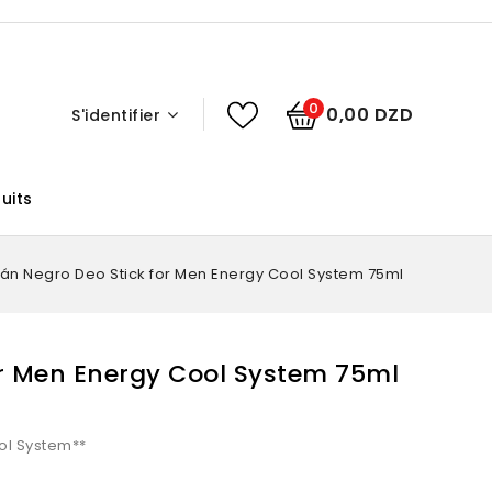
0
0,00 DZD
S'identifier
uits
pán Negro Deo Stick for Men Energy Cool System 75ml
or Men Energy Cool System 75ml
ool System**