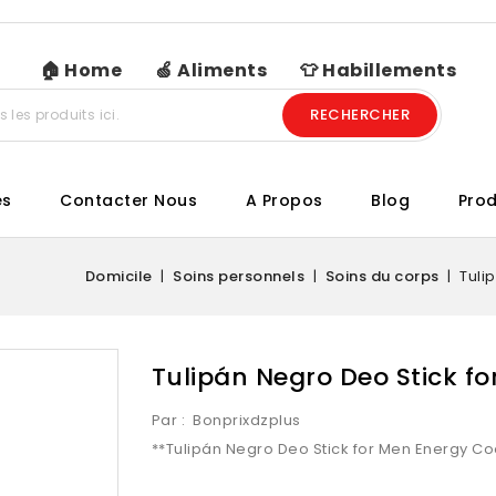
🏠 Home
🍏 Aliments
👕 Habillements
RECHERCHER
es
Contacter Nous
A Propos
Blog
Prod
Domicile
Soins personnels
Soins du corps
Tuli
Tulipán Negro Deo Stick f
Par :
Bonprixdzplus
**Tulipán Negro Deo Stick for Men Energy C