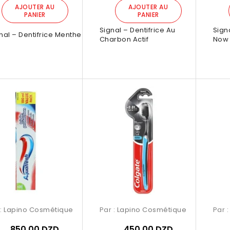
AJOUTER AU
AJOUTER AU
PANIER
PANIER
Signal – Dentifrice Au
Sign
nal – Dentifrice Menthe
Charbon Actif
Now 
nso Mino Orchidée
Brume Garranso Mino Jardin De
Brum
250ml
Rio 250ml
 :
Lapino Cosmétique
Par :
Lapino Cosmétique
Par 

erçu rapide
Aperçu rapide
850,00 DZD
450,00 DZD