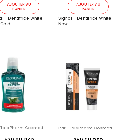
AJOUTER AU
AJOUTER AU
PANIER
PANIER
al – Dentifrice White
Signal – Dentifrice White
Gold
Now
e Garranso Mino Radiance
Brume Garranso Mino Radiance
250ml
250ml
:
TalaPharm Cosmetics
Par :
TalaPharm Cosmetics


Aperçu rapide
Aperçu rapide
520,00 DZD
350,00 DZD