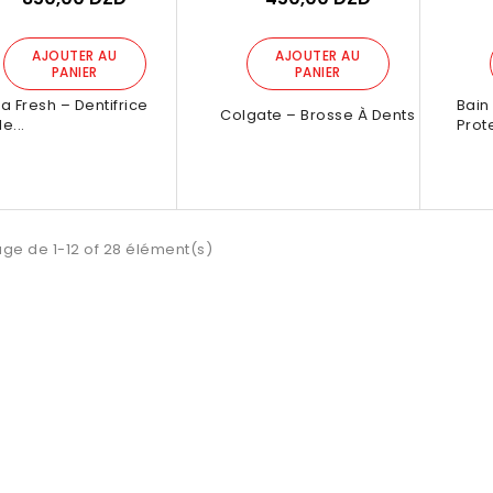
ixdzplus
Par :
Bonprixdzplus
Pa
0,00 DZD
990,00 DZD
AJOUTER AU
AJOUTER AU
PANIER
PANIER
a Fresh – Dentifrice
Bain
OUTER AU
AJOUTER AU
Colgate – Brosse À Dents
le...
Prot
PANIER
PANIER
age de 1-12 of 28 élément(s)