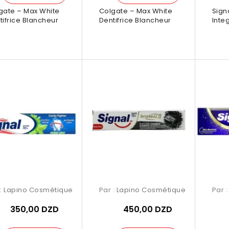
gate – Max White
Colgate – Max White
Signa
tifrice Blancheur
Dentifrice Blancheur
Integ
 :
Lapino Cosmétique
Par :
Lapino Cosmétique
Par 
350,00 DZD
450,00 DZD