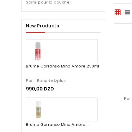
Soins pour la bouche
grid_on
view_list
New Products
Brume Garranso Mino Amore 250ml
Par :
Bonprixdzplus
990,00 DZD
Par
Brume Garranso Mino Ambre...