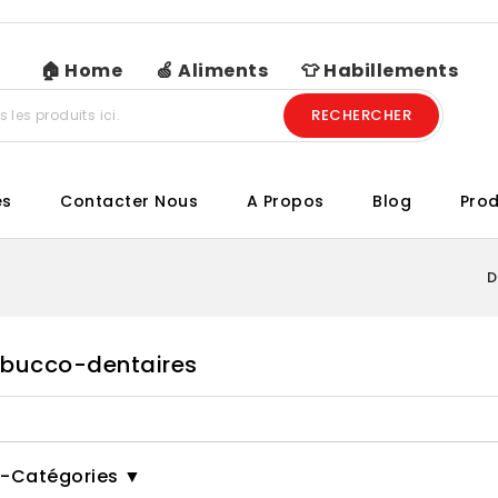
🏠 Home
🍏 Aliments
👕 Habillements
RECHERCHER
es
Contacter Nous
A Propos
Blog
Prod
D
 bucco-dentaires
-Catégories ▼