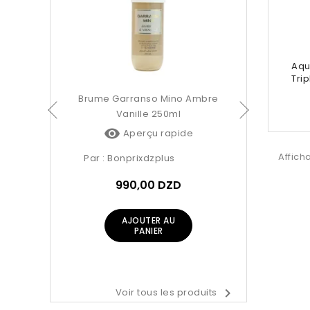
Par :
Bonpr
99
Aqu
AJ
Trip
no Amore
Brume Garranso Mino Ambre
Vanille 250ml

pide
Aperçu rapide
Affich
Par :
Bonprixdzplus
D
990,00 DZD
AJOUTER AU
PANIER

Voir tous les produits