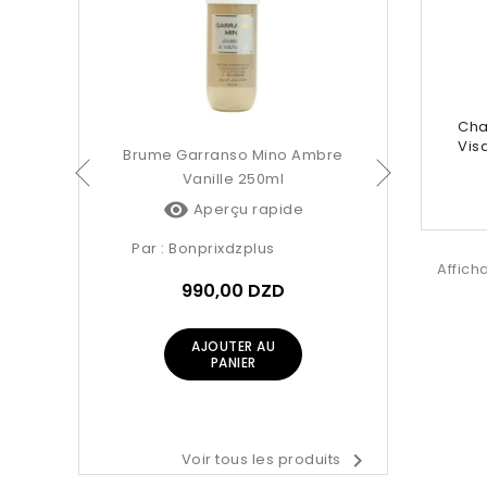
Par :
Bonpr
99
AJ
Cha
Vis
no Amore
Brume Garranso Mino Ambre
Vanille 250ml

pide
Aperçu rapide
Par :
Bonprixdzplus
Affich
D
990,00 DZD
AJOUTER AU
PANIER

Voir tous les produits