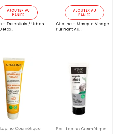
AJOUTER AU
AJOUTER AU
PANIER
PANIER
a – Essentials / Urban
Chaline – Masque Visage
Detox...
Purifiant Au...
e Garranso Mino Radiance
Brume Garranso Mino Radiance
250ml
250ml


Aperçu rapide
Aperçu rapide
:
Lapino Cosmétique
Par :
Lapino Cosmétique