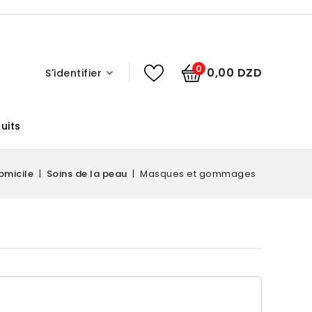
0
0,00 DZD
S'identifier
uits
omicile
Soins de la peau
Masques et gommages