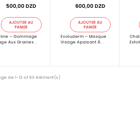
ixdzplus
Par :
Bonprixdzplus
Pa
500,00 DZD
600,00 DZD
0,00 DZD
990,00 DZD
AJOUTER AU
AJOUTER AU
PANIER
PANIER
OUTER AU
AJOUTER AU
line – Gommage
Evoluderm – Masque
Chal
PANIER
PANIER
age Aux Graines...
Visage Apaisant À...
Exfol
age de 1-12 of 63 élément(s)