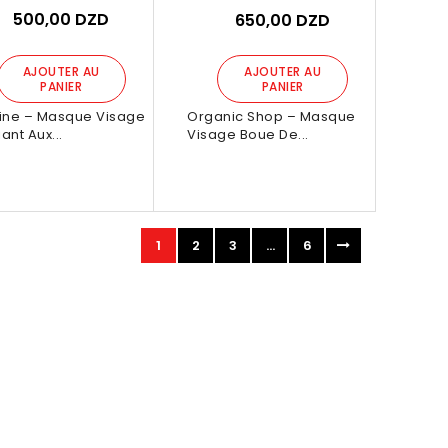
r :
Bonprixdzplus
Par :
Bonprixdzplus
500,00 DZD
650,00 DZD
990,00 DZD
990,00 DZD
AJOUTER AU
AJOUTER AU
PANIER
PANIER
AJOUTER AU
AJOUTER AU
ine – Masque Visage
Organic Shop – Masque
PANIER
PANIER
iant Aux...
Visage Boue De...
1
2
3
…
6