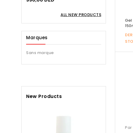
ALL NEW PRODUCTS
Gel 
150m
DER
Marques
ST
Sans marque
New Products
Brume Garra

Ap
Par