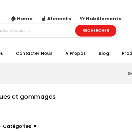
🏠 Home
🍏 Aliments
👕 Habillements
RECHERCHER
es
Contacter Nous
A Propos
Blog
Prod
D
ues et gommages
-Catégories ▼