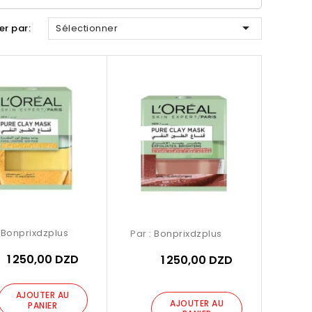

ier par:
Sélectionner
:
Bonprixdzplus
Par :
Bonprixdzplus
1 250,00 DZD
1 250,00 DZD
AJOUTER AU
AJOUTER AU
PANIER