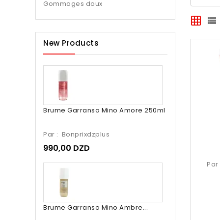
Gommages doux
grid_on
view_list
New Products
Brume Garranso Mino Amore 250ml
Par :
Bonprixdzplus
990,00 DZD
Par
Brume Garranso Mino Ambre...