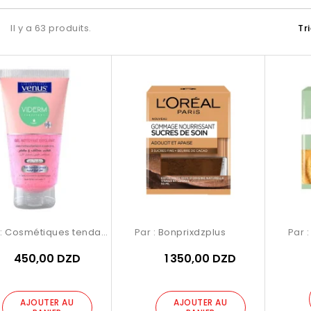
Il y a 63 produits.
Tr
 :
Cosmétiques tendance Birkhadem
Par :
Bonprixdzplus
Par 
450,00 DZD
1 350,00 DZD
AJOUTER AU
AJOUTER AU