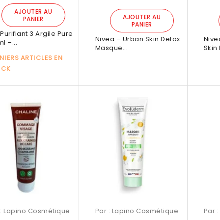
AJOUTER AU
AJOUTER AU
PANIER
PANIER
Purifiant 3 Argile Pure
Nivea – Urban Skin Detox
Nive
l –...
Masque...
Skin 
NIERS ARTICLES EN
OCK
nso Mino Orchidée
Brume Garranso Mino Jardin De
Brum
250ml
Rio 250ml

erçu rapide
Aperçu rapide
 :
Lapino Cosmétique
Par :
Lapino Cosmétique
Par 