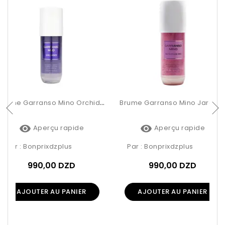
Brume Garranso Mino Orchidée 250ml
Brume Garranso Mino Jardin De Rio 250ml


Aperçu rapide
Aperçu rapide
Par :
Bonprixdzplus
Par :
Bonprixdzplus
990,00 DZD
990,00 DZD
AJOUTER AU PANIER
AJOUTER AU PANIER