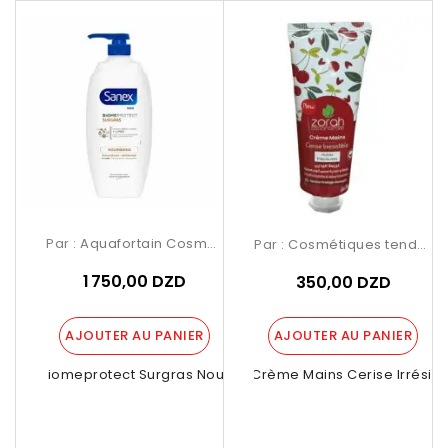
Par :
Aquafortain Cosmetics
Par :
Cosmétiques tendance Birkhadem
1 750,00 DZD
350,00 DZD
AJOUTER AU PANIER
AJOUTER AU PANIER
Sanex Biomeprotect Surgras Nourrissant
Zorah Crème Mains Cerise Irrésistib