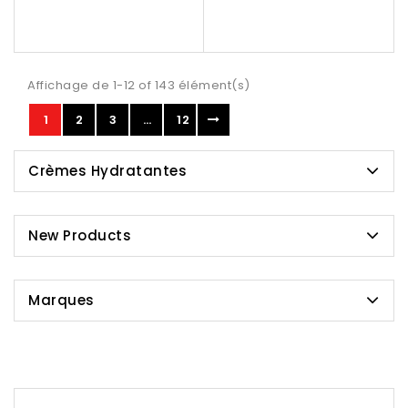
Affichage de 1-12 of 143 élément(s)
1
2
3
…
12
Crèmes Hydratantes
New Products
Marques