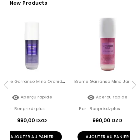
New Products
Brume Garranso Mino Orchidée 250ml
Brume Garranso Mino Jardin De Rio 250ml


Aperçu rapide
Aperçu rapide
Par :
Bonprixdzplus
Par :
Bonprixdzplus
990,00 DZD
990,00 DZD
AJOUTER AU PANIER
AJOUTER AU PANIER