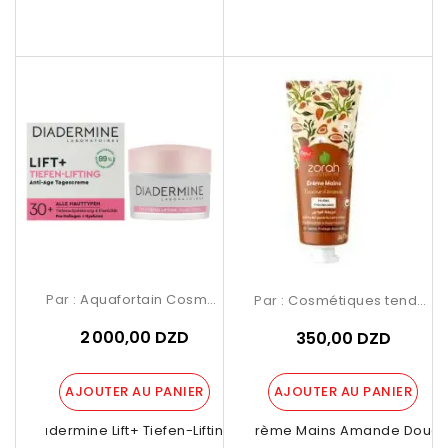
Par :
Aquafortain Cosmetics
Par :
Cosmétiques tendance Birkhadem
2 000,00 DZD
350,00 DZD
AJOUTER AU PANIER
AJOUTER AU PANIER
Diadermine Lift+ Tiefen-Lifting...
Zorah Crème Mains Amande Douce 