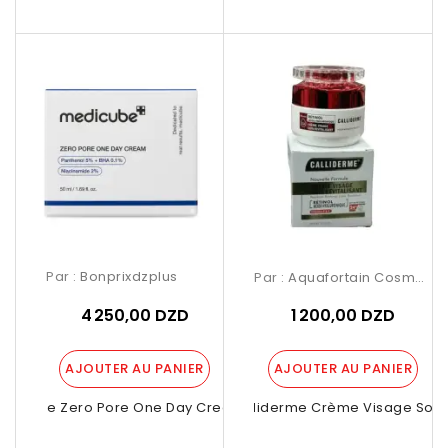
Par :
Bonprixdzplus
Par :
Aquafortain Cosmetics
4 250,00 DZD
1 200,00 DZD
AJOUTER AU PANIER
AJOUTER AU PANIER
edicube Zero Pore One Day Cream 50ml
Calliderme Crème Visage Soin.