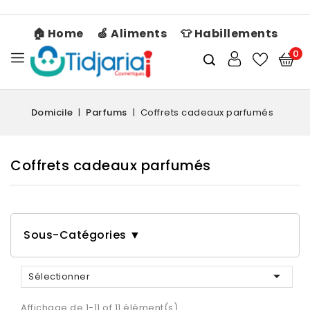
🏠 Home
🍏 Aliments
👕 Habillements
0
Domicile
Parfums
Coffrets cadeaux parfumés
Coffrets cadeaux parfumés
Sous-Catégories ▼

Sélectionner
Affichage de 1-11 of 11 élément(s)