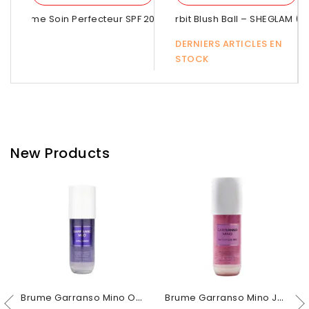
BB Crème Soin Perfecteur SPF 20 Dark...
Lunar Orbit Blush Ball – SHEGLAM (
Sl
DERNIERS ARTICLES EN
STOCK
New Products
Brume Garranso Mino Orchidée 250ml
Brume Garranso Mino Jardin De Rio 250ml