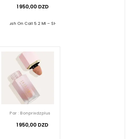
1 950,00 DZD
id Blush On Call 5.2 Ml – SHEGLAM...
Par :
Bonprixdzplus
1 950,00 DZD