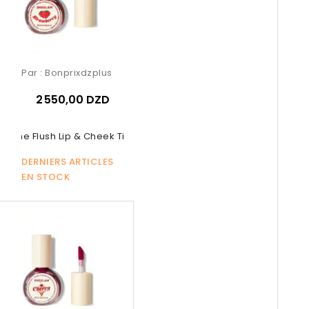
Par :
Bonprixdzplus
2 550,00 DZD
or The Flush Lip & Cheek Tint –...
DERNIERS ARTICLES
EN STOCK