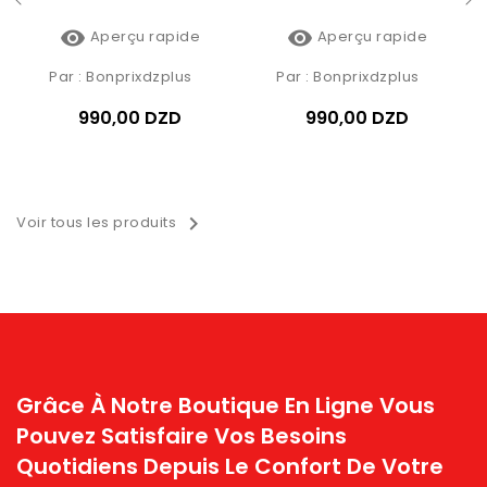


Aperçu rapide
Aperçu rapide
Par :
Bonprixdzplus
Par :
Bonprixdzplus
990,00 DZD
990,00 DZD

Voir tous les produits
Grâce À Notre Boutique En Ligne Vous
Pouvez Satisfaire Vos Besoins
Quotidiens Depuis Le Confort De Votre