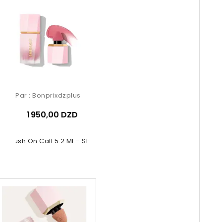
Par :
Bonprixdzplus
1 950,00 DZD
id Blush On Call 5.2 Ml – SHEGLAM...