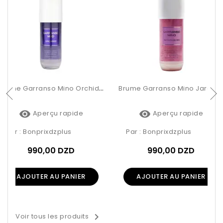
Brume Garranso Mino Orchidée 250ml
Brume Garranso Mino Jardin De Rio 250ml


Aperçu rapide
Aperçu rapide
Par :
Bonprixdzplus
Par :
Bonprixdzplus
990,00 DZD
990,00 DZD
AJOUTER AU PANIER
AJOUTER AU PANIER

Voir tous les produits