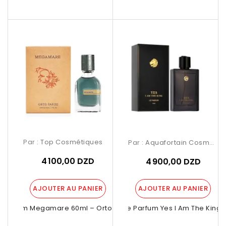
Par :
Top Cosmétiques
Par :
Aquafortain Cosmetics
4 100,00 DZD
4 900,00 DZD
AJOUTER AU PANIER
AJOUTER AU PANIER
Parfum Megamare 60ml – Orto Parisi
Eau De Parfum Yes I Am The King 10