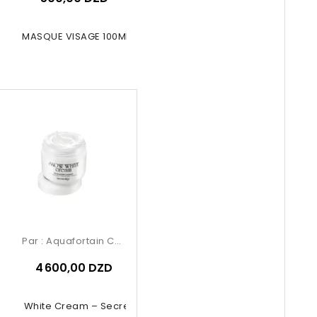
NIALL MASQUE VISAGE 100ML MILK
Par :
Aquafortain Cosmetics
4 600,00 DZD
now White Cream – Secret Key