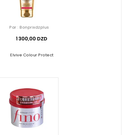
Par :
Bonprixdzplus
1 300,00 DZD
Oréal Elvive Colour Protect More...