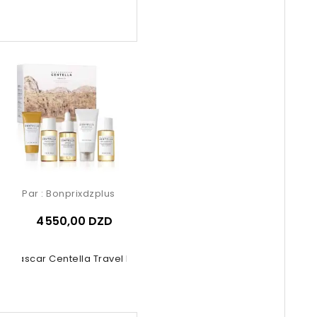
Par :
Bonprixdzplus
4 550,00 DZD
agascar Centella Travel Kit 5 Pcs