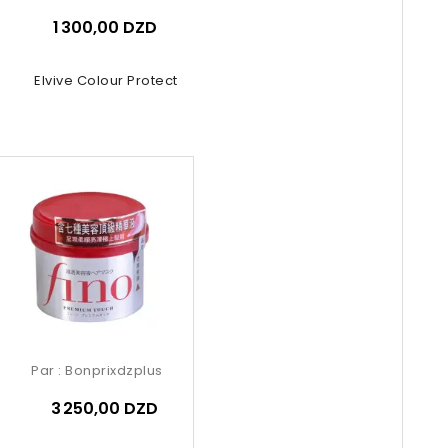
1 300,00 DZD
Oréal Elvive Colour Protect More...
Par :
Bonprixdzplus
3 250,00 DZD