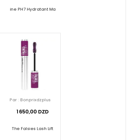
ermine PH7 Hydratant Matifiant -...
Par :
Bonprixdzplus
1 650,00 DZD
The Falsies Lash Lift