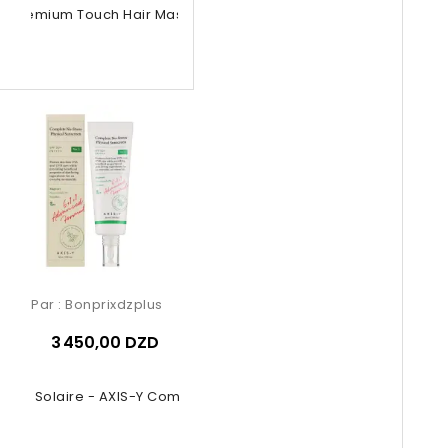
no Premium Touch Hair Mask 230g
Par :
Bonprixdzplus
3 450,00 DZD
ème Solaire - AXIS-Y Complete...