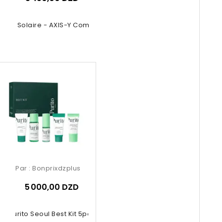
ème Solaire - AXIS-Y Complete...
Par :
Bonprixdzplus
5 000,00 DZD
Purito Seoul Best Kit 5pcs