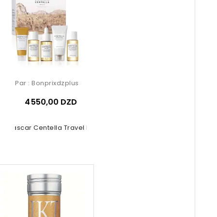
Par :
Bonprixdzplus
4 550,00 DZD
agascar Centella Travel Kit 5 Pcs