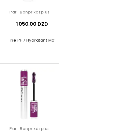
Par :
Bonprixdzplus
1 050,00 DZD
ermine PH7 Hydratant Matifiant -...
Par :
Bonprixdzplus