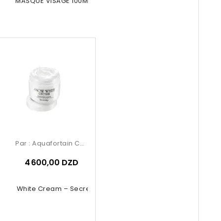
NIALL MASQUE VISAGE 100ML MILK
Par :
Aquafortain Cosmetics
4 600,00 DZD
now White Cream – Secret Key