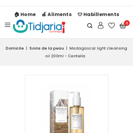
🏠 Home
🍏 Aliments
👕 Habillements
0
Domicile
Soins de la peau
Madagascar light cleansing
oil 200ml - Centella