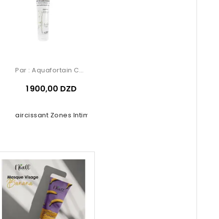
Par :
Aquafortain Cosmetics
1 900,00 DZD
it Éclaircissant Zones Intimes –...