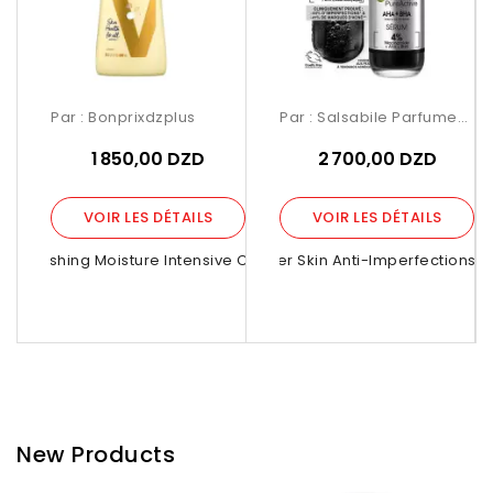
Par :
Bonprixdzplus
Par :
Salsabile Parfumerie
1 850,00 DZD
2 700,00 DZD
VOIR LES DÉTAILS
VOIR LES DÉTAILS
Nourishing Moisture Intensive Care...
Garnier Skin Anti-Imperfections 4 
Wond
New Products