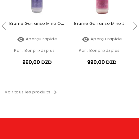
Brume Garranso Mino Orchidée 250ml
Brume Garranso Mino Jardin De Rio 250ml


Aperçu rapide
Aperçu rapide
Par :
Bonprixdzplus
Par :
Bonprixdzplus
990,00 DZD
990,00 DZD

Voir tous les produits