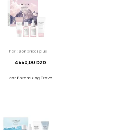
Par :
Bonprixdzplus
4 550,00 DZD
gascar Poremizing Travel Kit 4 Pcs