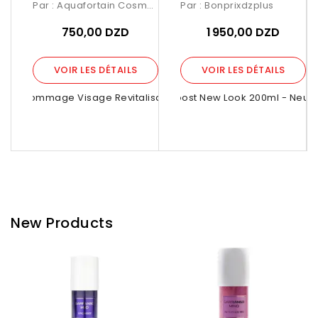
Par :
Aquafortain Cosmetics
Par :
Bonprixdzplus
750,00 DZD
1 950,00 DZD
VOIR LES DÉTAILS
VOIR LES DÉTAILS
ake Gommage Visage Revitalisant Aux...
Hydro Boost New Look 200ml - Neut
New Products