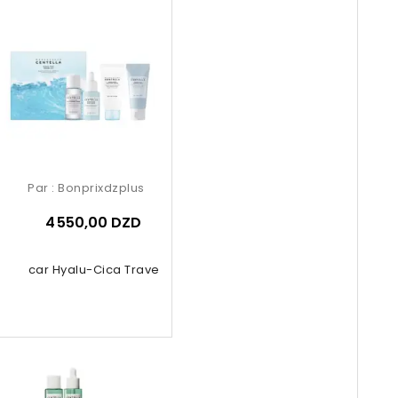
Par :
Bonprixdzplus
4 550,00 DZD
gascar Hyalu-Cica Travel Kit 4 Pcs