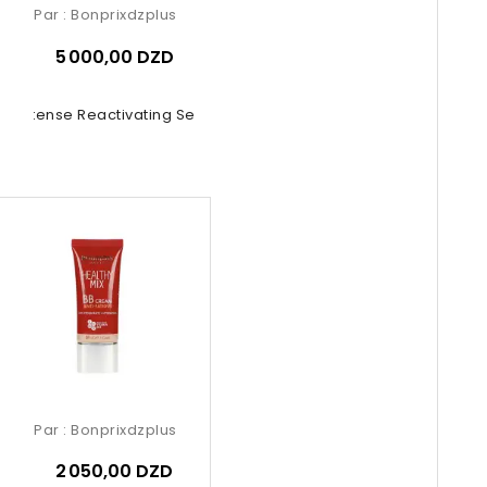
Par :
Bonprixdzplus
5 000,00 DZD
nol Intense Reactivating Serum 30ml
Par :
Bonprixdzplus
2 050,00 DZD