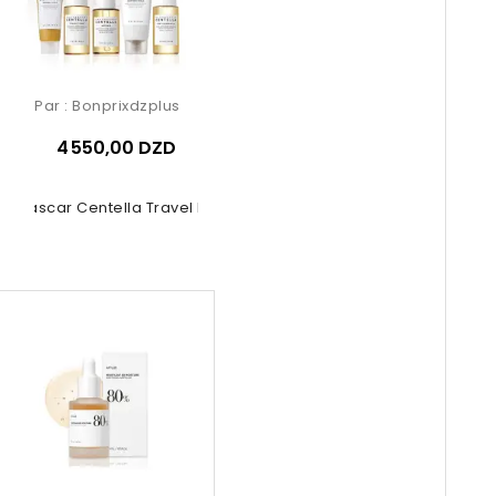
Par :
Bonprixdzplus
4 550,00 DZD
agascar Centella Travel Kit 5 Pcs