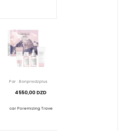
Par :
Bonprixdzplus
4 550,00 DZD
gascar Poremizing Travel Kit 4 Pcs