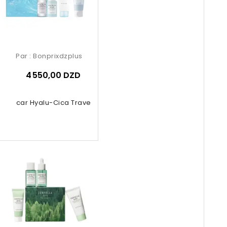
Par :
Bonprixdzplus
4 550,00 DZD
gascar Hyalu-Cica Travel Kit 4 Pcs