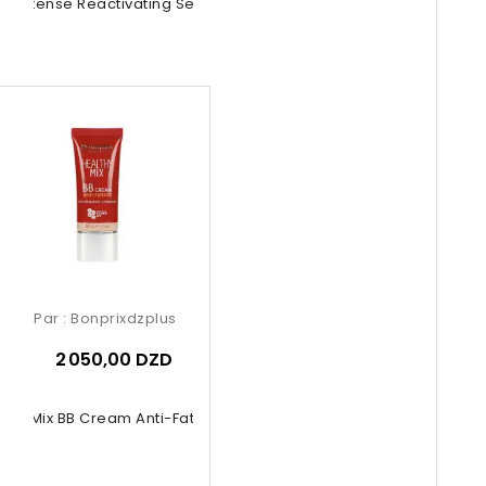
nol Intense Reactivating Serum 30ml
Par :
Bonprixdzplus
2 050,00 DZD
thy Mix BB Cream Anti-Fatigue 01...