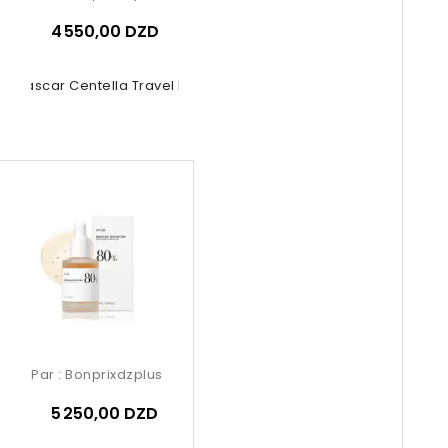
4 550,00 DZD
agascar Centella Travel Kit 5 Pcs
Par :
Bonprixdzplus
5 250,00 DZD