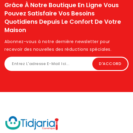
Grâce À Notre Boutique En Ligne Vous
Pouvez Satisfaire Vos Besoins
Quotidiens Depuis Le Confort De Votre
Maison
Abonnez-vous à notre dernière newsletter pour
recevoir des nouvelles des réductions spéciales. ​