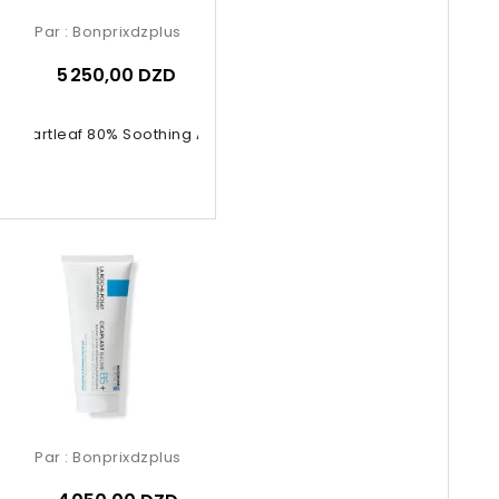
Par :
Bonprixdzplus
5 250,00 DZD
a Heartleaf 80% Soothing Ampoule
Par :
Bonprixdzplus