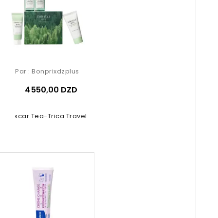
Par :
Bonprixdzplus
4 550,00 DZD
gascar Tea-Trica Travel Kit 4 Pcs