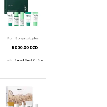
Par :
Bonprixdzplus
5 000,00 DZD
Purito Seoul Best Kit 5pcs