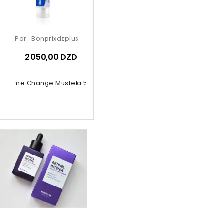
Par :
Bonprixdzplus
2 050,00 DZD
Crème Change Mustela 50ml