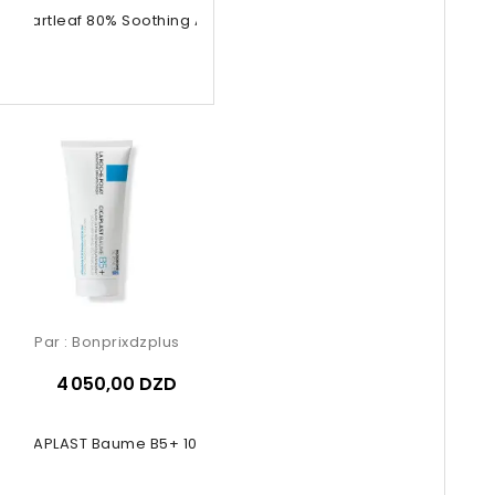
a Heartleaf 80% Soothing Ampoule
Par :
Bonprixdzplus
4 050,00 DZD
CICAPLAST Baume B5+ 100ml