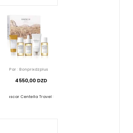
Par :
Bonprixdzplus
4 550,00 DZD
agascar Centella Travel Kit 5 Pcs