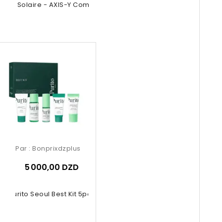
ème Solaire - AXIS-Y Complete...
Par :
Bonprixdzplus
5 000,00 DZD
Purito Seoul Best Kit 5pcs