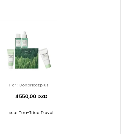
Par :
Bonprixdzplus
4 550,00 DZD
gascar Tea-Trica Travel Kit 4 Pcs