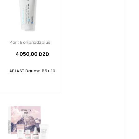
Par :
Bonprixdzplus
4 050,00 DZD
CICAPLAST Baume B5+ 100ml