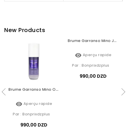
New Products
Brume Garranso Mino Orchidée 250ml
Brume Garranso Mino Jardin De Rio 250ml


Aperçu rapide
Aperçu rapide
Par :
Bonprixdzplus
Par :
Bonprixdzplus
990,00 DZD
990,00 DZD