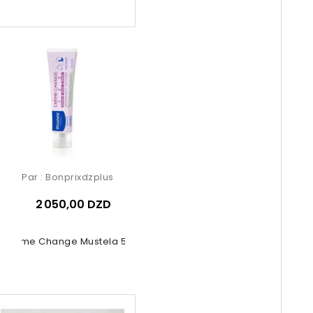
Par :
Bonprixdzplus
2 050,00 DZD
Crème Change Mustela 50ml