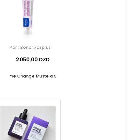
Par :
Bonprixdzplus
2 050,00 DZD
Crème Change Mustela 50ml