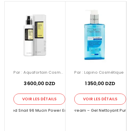
Par :
Aquafortain Cosmetics
Par :
Lapino Cosmétique
3 600,00 DZD
1 350,00 DZD
VOIR LES DÉTAILS
VOIR LES DÉTAILS
dvanced Snail 96 Mucin Power Essence...
Magic Dream – Gel Nettoyant Pure 