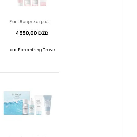
Par :
Bonprixdzplus
4 550,00 DZD
gascar Poremizing Travel Kit 4 Pcs