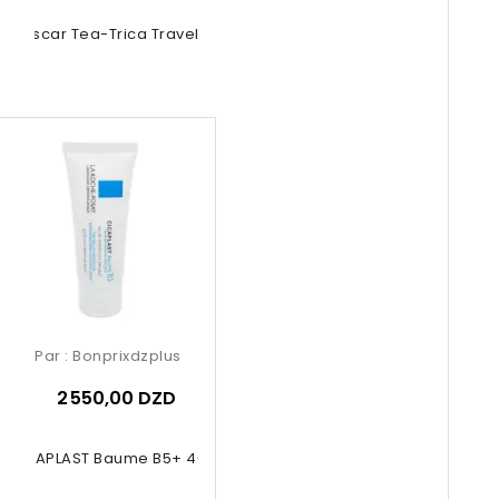
gascar Tea-Trica Travel Kit 4 Pcs
Par :
Bonprixdzplus
2 550,00 DZD
CICAPLAST Baume B5+ 40ml