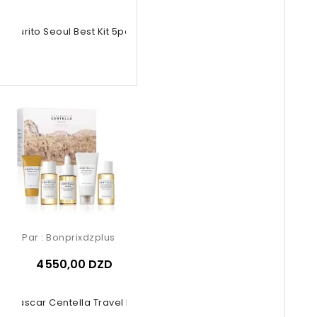
Purito Seoul Best Kit 5pcs
Par :
Bonprixdzplus
4 550,00 DZD
agascar Centella Travel Kit 5 Pcs