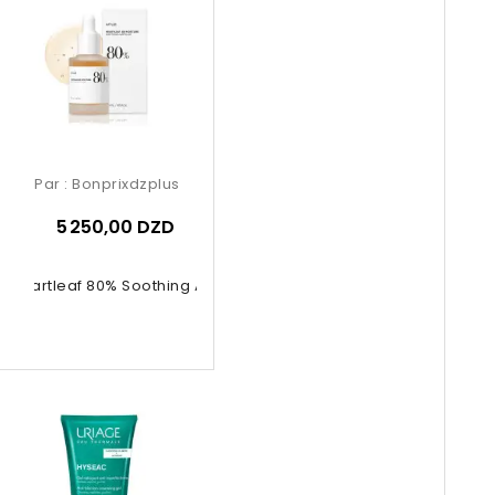
Par :
Bonprixdzplus
5 250,00 DZD
a Heartleaf 80% Soothing Ampoule