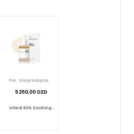
Par :
Bonprixdzplus
5 250,00 DZD
a Heartleaf 80% Soothing Ampoule