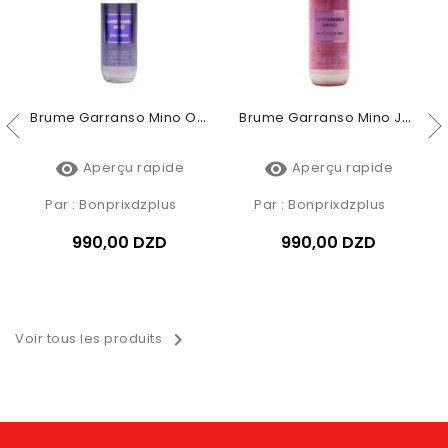
Brume Garranso Mino Orchidée 250ml
Brume Garranso Mino Jardin De Rio 250ml


Aperçu rapide
Aperçu rapide
Par :
Bonprixdzplus
Par :
Bonprixdzplus
990,00 DZD
990,00 DZD

Voir tous les produits