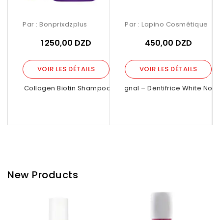
Par :
Bonprixdzplus
Par :
Lapino Cosmétique
1 250,00 DZD
450,00 DZD
VOIR LES DÉTAILS
VOIR LES DÉTAILS
Bioxcin Collagen Biotin Shampoo 300ml
Signal – Dentifrice White Now
Vénus
New Products