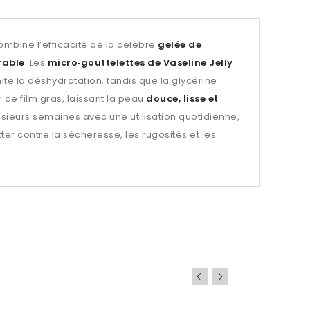
ombine l’efficacité de la célèbre
gelée de
rable
. Les
micro‑gouttelettes de Vaseline Jelly
mite la déshydratation, tandis que la glycérine
de film gras, laissant la peau
douce, lisse et
sieurs semaines avec une utilisation quotidienne,
tter contre la sécheresse, les rugosités et les