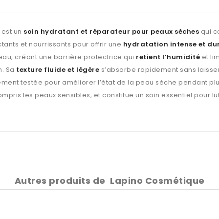
est un
soin hydratant et réparateur pour peaux sèches
qui c
nts et nourrissants pour offrir une
hydratation intense et du
eau, créant une barrière protectrice qui
retient l’humidité
et li
n. Sa
texture fluide et légère
s’absorbe rapidement sans laisser 
ement testée pour améliorer l’état de la peau sèche pendant plu
ompris les peaux sensibles, et constitue un soin essentiel pour lu
Autres produits de
Lapino Cosmétique