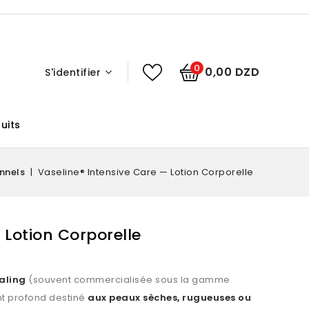
0
0,00 DZD
S'identifier
uits
nnels
Vaseline® Intensive Care — Lotion Corporelle
 Lotion Corporelle
ealing
(souvent commercialisée sous la gamme
nt profond destiné
aux peaux sèches, rugueuses ou