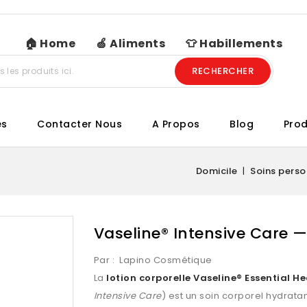
🏠 Home
🍏 Aliments
👕 Habillements
RECHERCHER
es
Contacter Nous
A Propos
Blog
Prod
Domicile
Soins perso
Vaseline® Intensive Care —
Par :
Lapino Cosmétique
La
lotion corporelle Vaseline® Essential H
Intensive Care
) est un soin corporel hydrata