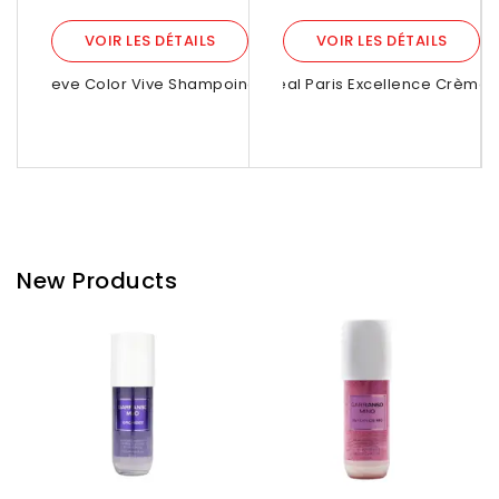
VOIR LES DÉTAILS
VOIR LES DÉTAILS
Elseve Color Vive Shampoing...
L’Oréal Paris Excellence Crème –
Flux 
New Products