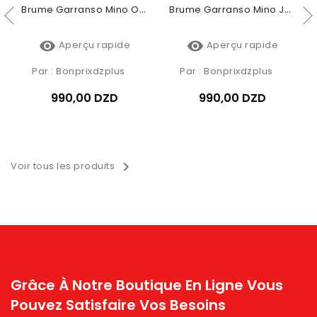
Brume Garranso Mino Orchidée 250ml
Brume Garranso Mino Jardin De Rio 250ml


Aperçu rapide
Aperçu rapide
Par :
Bonprixdzplus
Par :
Bonprixdzplus
990,00 DZD
990,00 DZD

Voir tous les produits
Grâce À Notre Boutique En Ligne Vous
Pouvez Satisfaire Vos Besoins