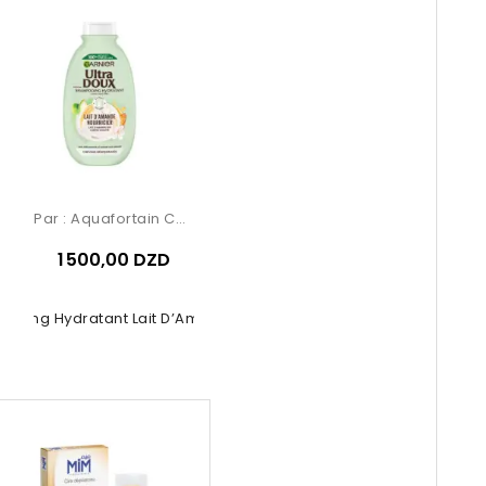
Par :
Aquafortain Cosmetics
1 500,00 DZD
poing Hydratant Lait D’Amande –...