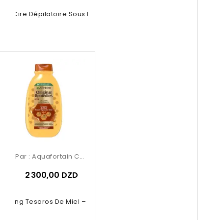
rpil Cire Dépilatoire Sous Forme...
Par :
Aquafortain Cosmetics
2 300,00 DZD
poing Tesoros De Miel – Garnier...