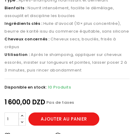
Type :
Après-shampoing nourrissant et démêlant
Bienfaits :
Nourrit intensément, facilite le démêlage,
assouplit et discipline les boucles
Ingrédients clés :
Huile d’avocat (10× plus concentrée),
beurre de karité issu du commerce équitable, sans silicone
Cheveux concernés :
Cheveux secs, bouclés, frisés à
crépus
Utilisation :
Après le shampoing, appliquer sur cheveux
essorés, insister sur longueurs et pointes, laisser poser 2 à
3 minutes, puis rincer abondamment
Disponible en stock:
10 Produits
1 600,00 DZD
Pas de taxes
AJOUTER AU PANIER