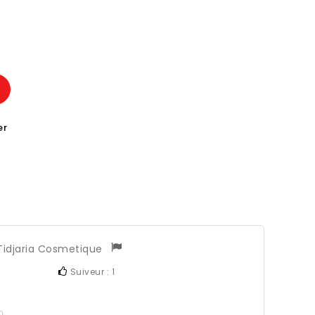
er
Tidjaria Cosmetique
Suiveur :
1