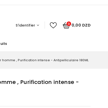
0
0,00 DZD
S'identifier
uits
homme , Purification intense - Antipelliculaire 180ML
me , Purification intense -