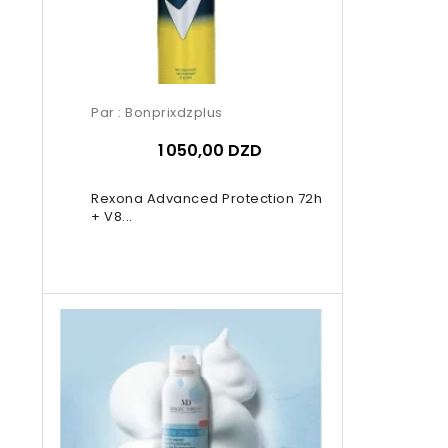
Par :
Bonprixdzplus
1 050,00 DZD
Rexona Advanced Protection 72h
+ V8...