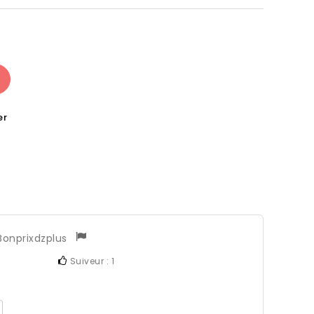
er
Bonprixdzplus
Suiveur :
1