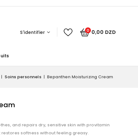
0
0,00 DZD
S'identifier
uits
Soins personnels
Bepanthen Moisturizing Cream
ream
es, and repairs dry, sensitive skin with provitamin
t restores softness without feeling greasy.