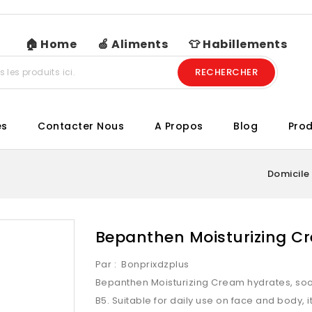
🏠 Home
🍏 Aliments
👕 Habillements
RECHERCHER
es
Contacter Nous
A Propos
Blog
Prod
Domicile
Bepanthen Moisturizing C
Par :
Bonprixdzplus
Bepanthen Moisturizing Cream hydrates, sooth
B5. Suitable for daily use on face and body, i