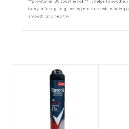
**provitamin B5 (panthenol)**, it helps to soothe, r
body, offering long-lasting moisture while being ge
smooth, and healthy.