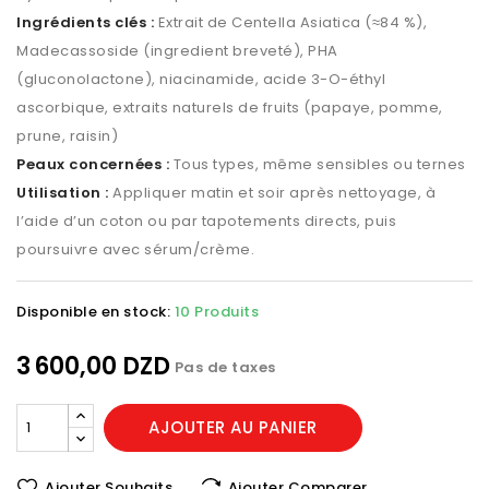
Ingrédients clés :
Extrait de Centella Asiatica (≈84 %),
Madecassoside (ingredient breveté), PHA
(gluconolactone), niacinamide, acide 3-O-éthyl
ascorbique, extraits naturels de fruits (papaye, pomme,
prune, raisin)
Peaux concernées :
Tous types, même sensibles ou ternes
Utilisation :
Appliquer matin et soir après nettoyage, à
l’aide d’un coton ou par tapotements directs, puis
poursuivre avec sérum/crème.
Disponible en stock:
10 Produits
3 600,00 DZD
Pas de taxes
AJOUTER AU PANIER
Ajouter Souhaits
Ajouter Comparer