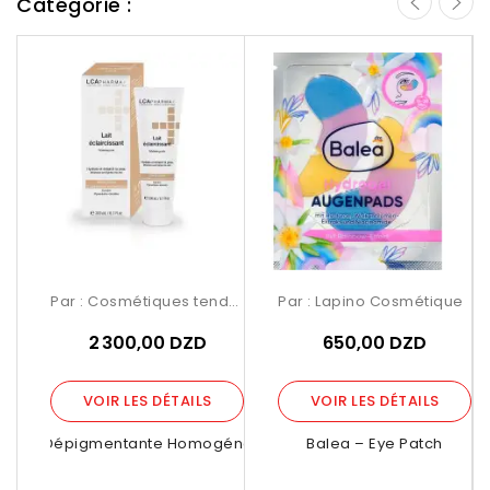
Catégorie :
Par :
Cosmétiques tendance Birkhadem
Par :
Lapino Cosmétique
2 300,00 DZD
650,00 DZD
VOIR LES DÉTAILS
VOIR LES DÉTAILS
rème Dépigmentante Homogénéise La...
Balea – Eye Patch