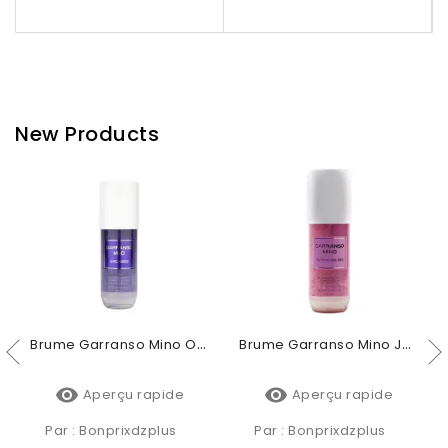
New Products
Brume Garranso Mino Orchidée 250ml
Brume Garranso Mino Jardin De Rio 250ml


Aperçu rapide
Aperçu rapide
Par :
Bonprixdzplus
Par :
Bonprixdzplus