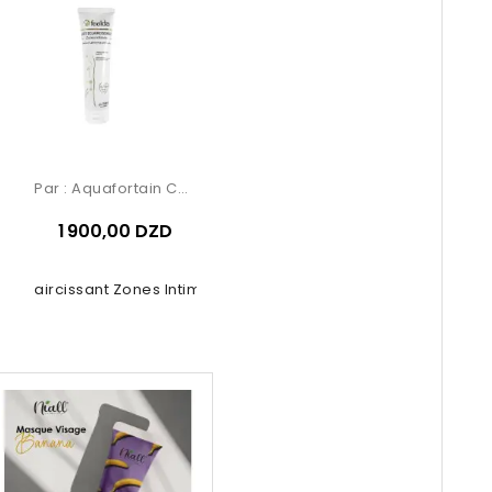
Par :
Aquafortain Cosmetics
1 900,00 DZD
it Éclaircissant Zones Intimes –...