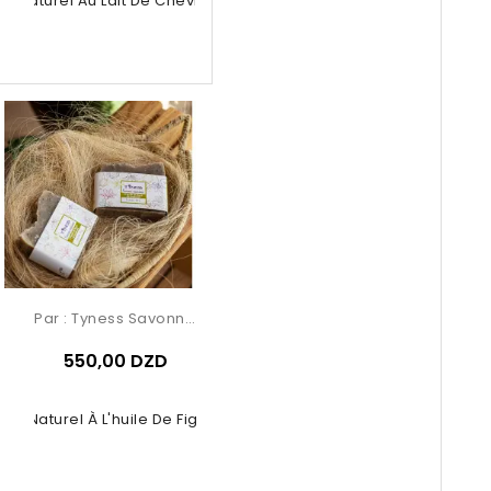
n Naturel Au Lait De Chèvre Et Au...
Par :
Tyness Savonnerie
550,00 DZD
on Naturel À L'huile De Figue De...