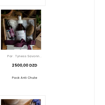
Pack
Pack
Pack
Par :
Tyness Savonnerie
2 500,00 DZD
Pack Anti Chute