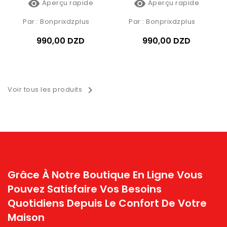


Aperçu rapide
Aperçu rapide
Par :
Bonprixdzplus
Par :
Bonprixdzplus
990,00 DZD
990,00 DZD

Voir tous les produits
Grâce À Notre Boutique En Ligne Vous
Pouvez Satisfaire Vos Besoins
Quotidiens Depuis Le Confort De Votre
Maison