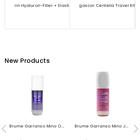
Eucerin Hyaluron-Filler + Elasticity...
Madagascar Centella Travel Kit 5
NIA
New Products
Brume Garranso Mino Orchidée 250ml
Brume Garranso Mino Jardin De Rio 250ml